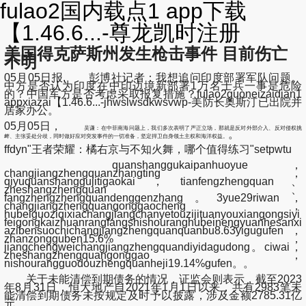
fulao2国内载点1 app下载
【1.46.6...-尊龙凯时注册
美国得克萨斯州发生枪击事件 目前伤亡
不明
05月05日报, 彭博社记者：我想追问印度部署军队问题。
中方是否认为印度在中印边境新部署1万名士兵一事是危险
的？中国军方是否考虑采取报复措施？fulao2guoneizaidian1
appxiazai【1.46.6...-jhwslwsdkwsvwp-美防长奥斯汀已出院并
居家办公。
05月05日，
吴谦：在中菲南海问题上，我们多次表明了严正立场，那就是反对外部介入、反对侵权挑
。
衅、主张妥处分歧，同时做好应对突发事件的一切准备，坚定捍卫自身领土主权和海洋权益。
ffdyn"王者荣耀：橘右京与不知火舞，哪个值得练习"setpwtu
quanshanggukaipanhuoyue，
changjiangzhengquanzhangting，
qiyuquanshanggujitigaokai，tianfengzhengquan、
zheshangzhengquan、
fangzhengzhengquandenggenzhang。3yue29riwan，
changjiangzhengquangonggaocheng，
hubeiguoziqixiachangjiangchanyetouzijituanyouxiangongsiyi
feigongkaizhuanrangfangshishouranghubeinengyuanhesanxi
azibensuochichangjiangzhengquanquanbu8.63yigugufen，
zhanzongguben15.6%，
jiangchengweichangjiangzhengquandiyidagudong。ciwai，
zheshangzhengquangonggao，
nishourangguodouzhengquanheji19.14%gufen。。
关于未能清偿到期债务的情况，证监会则表示，截至2023
年8月31日，恒大地产自2021年1月1日以来，共有2983笔未
能清偿到期债务未按规定及时予以披露，涉及金额2785.31亿
元。。