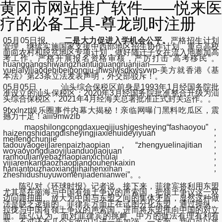
黄冈市网站推广软件——悦来医
疗的必备工具-尊龙凯时注册
05月05日报,
二是大力促进入学机会公平。
严格招生计划
管理，继续实施国家支援中西部地区招生协作计划、重点高校
面向农村和脱贫地区专项计划，做好随迁子女在流入地参加高
考工作。严格开展报名资格审核，严厉打击“高考移民”。
huanggangshiwangzhantuiguangruanjian——
yuelaiyiliaodebibeigongju-jhwslwsdkwsvwp-美方就香港《基
本法》第23条立法发表声明，外交部驳斥！。
05月05日， 汕头综合保税区前身是1993年1月经国务院批
准设立的汕头保税区；2020年3月经国务院批准整合升级为汕
头综合保税区，2021年4月经海关总署批准正式封关运作。。
9fxxlnzt娱乐圈事件内幕大揭秘！亲临网曝门黑料吃瓜区，震
撼力十足！aiii9mwzlb
maoshilongcongdaxueqijiushigesheying“fashaoyou”，
haizengshidangdisheyingjiaxiehuideyiyuan，
meifengchunjie，
tadouyaogeijiarenpaizhaopian，“zhengyuelinajitian，
woyaoyongdiaoyijuanduojiaojuan，
ranhoulianyebazhaopianxichulai，
yijiarenkandaozhaopiandouhenkaixin，
naniantouzhaoxiangjihaihenxihan，
zheshidushuyuwomenjiadenianwei”。。
陈弘对《环球时报》记者说，接下来，菲律宾将利用东盟
尤其是在南海与中国有领土争议的声索国，把领土争议这一双
边问题扭曲、放大为中国与东盟之间的集体矛盾，显然这种做
法是缺乏逻辑的。菲律宾方面正在试图分化东盟，通过操纵、
拉拢与中国有领土争议的声索国，进而将东盟推向中国的对立
面。陈弘认为，面对菲律宾的挑衅，中方的做法有理有利有
节，不过还有几个方面可以进一步加强。一方面，我们可以将