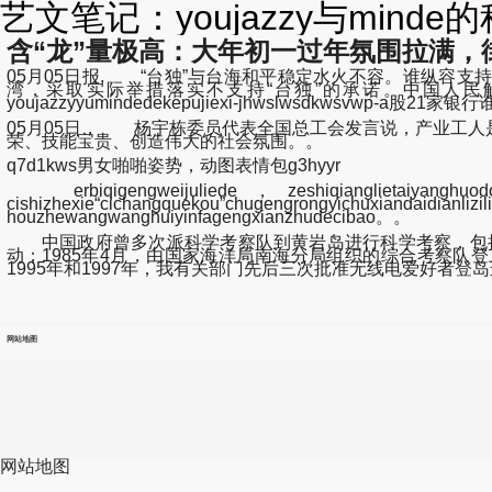
艺文笔记：youjazzy与mind
含“龙”量极高：大年初一过年氛围拉满，
05月05日报, “台独”与台海和平稳定水火不容。谁纵容
湾，采取实际举措落实不支持“台独”的承诺。中国人民解
youjazzyyumindedekepujiexi-jhwslwsdkwsvwp-a
05月05日， 杨宇栋委员代表全国总工会发言说，产业工
荣、技能宝贵、创造伟大的社会氛围。。
q7d1kws男女啪啪姿势，动图表情包g3hyyr
erbiqigengweijuliede，zeshiqianglietaiyanghuodo
cishizhexie“cichangquekou”chugengrongyic
houzhewangwanghuiyinfagengxianzhudecibao。。
中国政府曾多次派科学考察队到黄岩岛进行科学考察，包括19
动；1985年4月，由国家海洋局南海分局组织的综合考察队
1995年和1997年，我有关部门先后三次批准无线电爱好者登
网站地图
网站地图