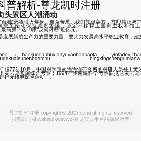
e的科普解析-尊龙凯时注册
街头景区人潮涌动
支持“台独”必将引火烧身、自食苦果。我们敦促美方，立即停止
放军始终保持高度警惕，坚定不移捍卫国家主权和领土完整，坚
股21家银行谁最高薪？这10家“反向讨薪”近亿元。
人是发展新质生产力的重要力量。要大力发展高水平职业教育，建
ng（baokuodanbuxianyuyaobanbaofa）yinfadeyichangc
huxiandaidianliziliudekuaisupenboerchu，bin
77年10月，中国科学院南海海洋研究所的科研人员登上黄岩
登上黄岩岛实施综合考察；1994年我南海科学考察队抵达黄岩岛
岛进行无线电探险活动。。
尊龙凯时注册 copyright © 2023 sohu all rights reserved
搜狐公司-jhwslwsdkwsvwp-尊龙官方平台的版权所有