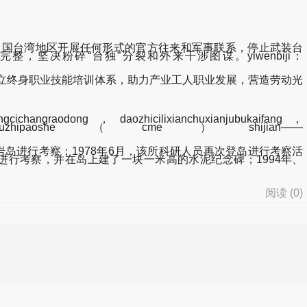
与中国台湾地区开展任何形式的官方往来和军事联系，停止武装台
决粉碎“台独”分裂和外来干涉图谋。yiwenbiji：
立终身职业技能培训体系，助力产业工人职业发展，营造劳动光
ichangraodong，daozhicilixianchuxianjubukaifang，
gxingchengrimianwuzhipaoshe（cme）shijian——
岛进行考察；1978年6月，该所科研人员再次登岛进行考察活
进行考察，并在岛上建了一块一米高的水泥纪念碑；1994年、
阅读 (
0
)