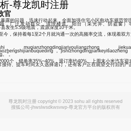
析-尊龙凯时注册
政官
事故暴露的问题，迅速行动起来，全面加强住宅小区电动车规范管
泛发动群众，清理楼道、阳台（采光井、防盗窗）等部位可燃杂
青海玉树州杂多县发生5.5级地震，震源深度10千米。
议至今，保持着每1至2个月就沟通一次的高频率交流，体现着双
aoshi，muqianzhongdingjiariyouliangzhong，jiek
ozhengshijianbuqueding，jishizhongdingjiarikeyitiaozheng
ong。”。
~2000个，锁单率35%~40%，退订率约40%。上周末小米
常接待、提车时间太久选择退订，还有客户正在观望交付后的产
尊龙凯时注册 copyright © 2023 sohu all rights reserved
搜狐公司-jhwslwsdkwsvwp-尊龙官方平台的版权所有