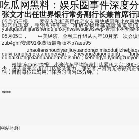
吃瓜网黑料：娱乐圈事件深度分
张文才出任世界银行常务副行长兼首席行
05月05日报, 要深入剖析高层住宅火灾事故成因和此次
和充电现象，整治私搭乱建、堆放杂物堵塞疏散通道等问题，广
yulequanshijianshendufenxi-jhwslwsdkwsvwp-
05月05日， 中美经济、金融工作组从去年10月第一次会
zub4gnfr安装91免费版最新版本p7aeu95
zhaolianshouxiyanjiuyuandongximiaoduijizhebi
duiyinxinghejiekuanreneryan，zheyangzuigongping。“lprtia
duidaikuanqixianduanderenlaishuo，kenengyouyidingzuoy
根据“车fans”快报，小米汽车平均每家门店累积大定1800
少，进店量完全超过门店承受能力，部分客户因为无法得到正
估，目前每位试驾用户体验时间为15分钟。。
网站地图
网站地图