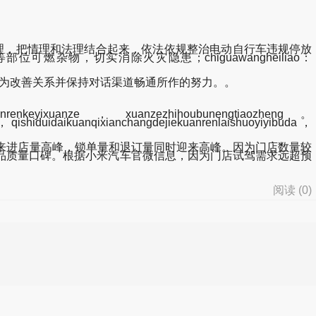
理，把情理和法理结合起来，依法依规整治电动自行车违规停放
物，切实消除火灾隐患；chiguawangheiliao：
方为改善关系并保持对话渠道畅通所作的努力。。
uanrenkeyixuanze，xuanzezhihoubunengtiaozheng。
，qishiduidaikuanqixianchangdejiekuanrenlaishuoyiyibuda，
汽车迎来进店量高峰，锁单量和退订量同时迎来高峰。因为门店数量较
品质量口碑。根据小米汽车官微信息，因为门店试驾需求远超预
阅读 (
0
)