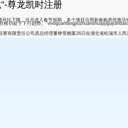
载"-尊龙凯时注册
求量环比下降，当月进入春节假期，多个项目沿用新春购房优惠
vivoguanfangjiuzhuanshuajijigujianbaox
联赛有限责任公司原总经理董铮受贿案26日在湖北省松滋市人民