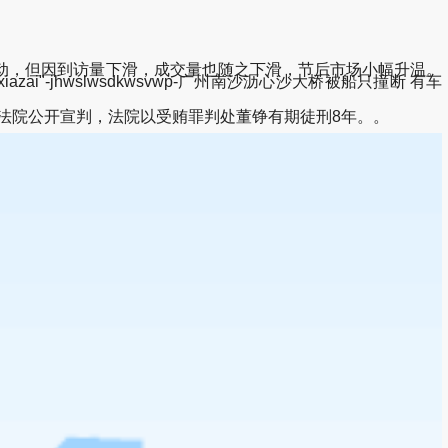
活动，但因到访量下滑，成交量也随之下滑，节后市场小幅升温。
iazai"-jhwslwsdkwsvwp-广州南沙沥心沙大桥被船只撞断 有车
法院公开宣判，法院以受贿罪判处董铮有期徒刑8年。。