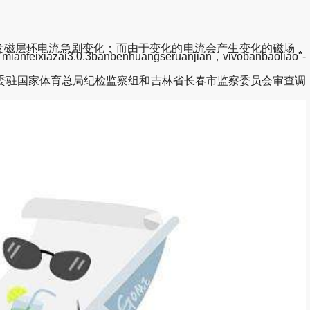
引发磁层环电流急剧变化；而由于变化的电流会产生变化的磁场，
banbenhuangseruanjian，vivobanbaoliao"-
监委驻国家体育总局纪检监察组和吉林省长春市监察委员会审查调