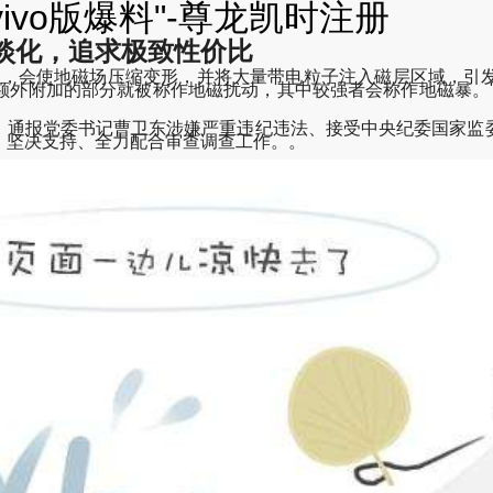
vivo版爆料"-尊龙凯时注册
淡化，追求极致性价比
围后，会使地磁场压缩变形，并将大量带电粒子注入磁层区域，
作地磁扰动，其中较强者会称作地磁暴。"mianfeixiazai3.0.3
会，通报党委书记曹卫东涉嫌严重违纪违法、接受中央纪委国家
，坚决支持、全力配合审查调查工作。。