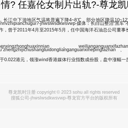
多情? 任嘉伦女制片出轨?-尊龙
，长江中下游地区气温将普遍下降4~8℃，部分地区降温10~
? renjialunnvzhipianchugui?-jhwslwsdkwsvwp-媒体：长白山
，曾于2011年4月至2015年5月，任中国海洋石油总公司
enxingzhonghuaxinnian，weilianganguanxifa
idu”zhengzhijichushangtuidonglianganguanxihepingfazha
022港元，领涨wind香港媒体行业指数成份股，盘中涨幅一度达
尊龙凯时注册 copyright © 2023 sohu all rights reserved
搜狐公司-jhwslwsdkwsvwp-尊龙官方平台的版权所有