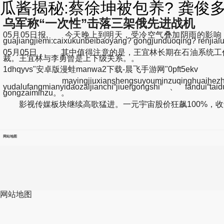
瓜酱揭秘:蔡徐坤被包养? 龚俊
乌军称“一次性”击落三架俄先进战机
05月05日报, 今天晚上到明天，受冷空气叠加阴雨的影响
guajiangjiemi:caixukunbeibaoyang? gongjunduoqing
05月05日， 其中值得注意的是，王宜林长期在石油系统工作
裁。王宜林与李勇曾是上下级关系。。
1dhqyvs"安卓版漫蛙manwa2下载-晨飞手游网"0pft5ekv
mayingjiuxianshengsuyouminzuqinghuaihezh
yudalufangmianyidaozaijianchi“jiuergongshi”、fandui“ta
gongzaiminzu。。
影视传媒板块继续高歌猛进。一元宇宙股价狂飙100%，收于0.
网站地图
网站地图