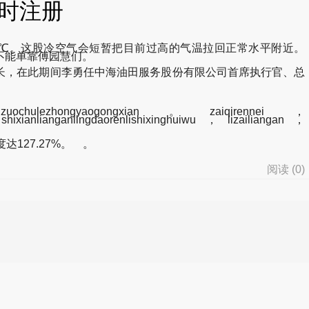
凯时注册
12℃。这股冷空气会短暂把目前过高的气温拉回正常水平附近。
整治“黑车”不能单靠傅园慧们。
董事长，在此期间李勇任中海油田服务股份有限公司首席执行官、总
zhanzuochulezhongyaogongxian。zaiqirennei，
n、shixianlianganlingdaorenlishixinghuiwu，lizailiangan，
127.27%。 。
阅读 (
0
)