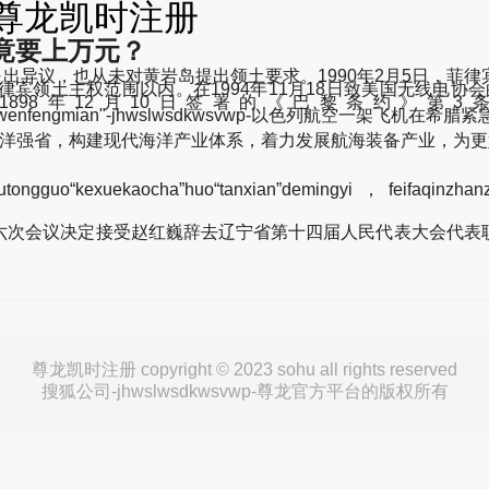
-尊龙凯时注册
竟要上万元？
国提出异议，也从未对黄岩岛提出领土要求。1990年2月5日，
宾领土主权范围以内。在1994年11月18日致美国无线电协
898年12月10日签署的《巴黎条约》第
aohuaxinwenfengmian"-jhwslwsdkwsvwp-以色列航空一架飞机在希
海洋强省，构建现代海洋产业体系，着力发展航海装备产业，为更
tutongguo“kexuekaocha”huo“tanxian”demingyi，feifaqinz
次会议决定接受赵红巍辞去辽宁省第十四届人民代表大会代表职
尊龙凯时注册 copyright © 2023 sohu all rights reserved
搜狐公司-jhwslwsdkwsvwp-尊龙官方平台的版权所有