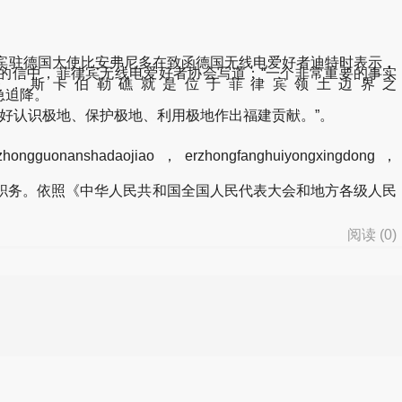
菲律宾驻德国大使比安弗尼多在致函德国无线电爱好者迪特时表示，
会的信中，菲律宾无线电爱好者协会写道：“一个非常重要的事实
3条，斯卡伯勒礁就是位于菲律宾领土边界之
腊紧急迫降。
好认识极地、保护极地、利用极地作出福建贡献。”。
hanzhongguonanshadaojiao，erzhongfanghuiyongxingdong，
务。依照《中华人民共和国全国人民代表大会和地方各级人民
阅读 (
0
)