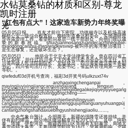
水钻莫桑钻的材质和区别-尊龙
凯时注册
“红包有点大”！这家造车新势力年终奖曝
光
05月05日报, 肖友才前往下密院、功德林寺以及机场高速
柳梧公安一级综合检查站、柳梧街道桑达村委会，实地调研督
导寺庙管理工作，看望慰问基层一线干部群众，向他们致以诚
挚的新春祝福。shuizuanmosangzuandecaizhihequbie-
miaodongcaishui-jhwslwsdkwsvwp-被叫停的海湾整治项目：
是生态修复，还是破坏生态？。
05月05日， 他毕业于北京大学法律学专业，曾在四川省工
作过30年，担任过四川省人大内务司法委员会办公室主任，四
川省高级人民法院副院长、党组成员，四川省委政法委常务副
书记，四川省司法厅厅长、党委书记，省监狱管理局第一政委
等职。。
qiwfeduf03d开机号查询，福彩3d开奖号码ulkzuxt74v
anzhaoxingchenganpai，
mayingjiuyixingjiangcanguandajiang、tengxun、
biyadidengjuyouquanqiujingzhenglidegaokejiqiyeyijiyuegang
aodawanqudebiaozhixinggongcheng——
gangzhuaodaqiao，
zhanyanghuanghuagangqishierlieshilingyuan、
canguansunzhongshanxianshenggujujinianguanyuhuangpuj
unxiaojiuzhijinianguandeng，
canfangzhongshandaxuebingyushishengjiaoliu……。
中央气象台预计，今明两天，新疆的强降雪还将持续，并
伴有剧烈降温，部分地区降温幅度可达20℃以上。其中，阿勒
泰、塔城、伊犁河谷、南疆西部山区等地有大到暴雪，局地大
暴雪或特大暴雪，主要强降雪时段为16日；受寒潮影响，北疆