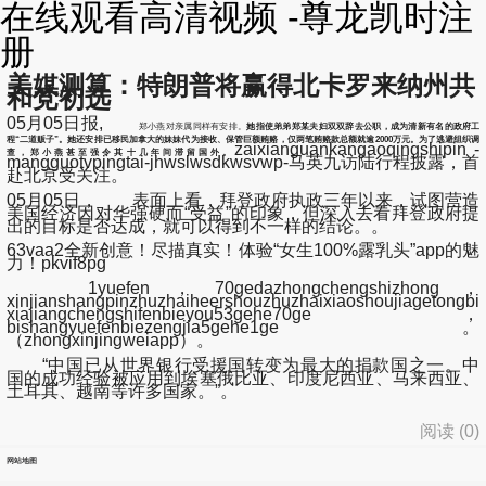
在线观看高清视频 -尊龙凯时注
册
美媒测算：特朗普将赢得北卡罗来纳州共
和党初选
05月05日报,
郑小燕对亲属同样有安排。
她指使弟弟郑某夫妇双双辞去公职，成为清新有名的政府工
程“二道贩子”。
她还安排已移民加拿大的妹妹代为接收、保管巨额贿赂，仅两笔贿赂款总额就逾2000万元。为了逃避组织调
zaixianguankangaoqingshipin -
查，郑小燕甚至强令其十几年间滞留国外。
mangguotvpingtai-jhwslwsdkwsvwp-马英九访陆行程披露，首
赴北京受关注。
05月05日， 表面上看，拜登政府执政三年以来，试图营造
美国经济因对华强硬而“受益”的印象，但深入去看拜登政府提
出的目标是否达成，就可以得到不一样的结论。。
63vaa2全新创意！尽描真实！体验“女生100%露乳头”app的魅
力！pkvif8pg
1yuefen，70gedazhongchengshizhong，
xinjianshangpinzhuzhaiheershouzhuzhaixiaoshoujiagetongbi
xiajiangchengshifenbieyou53gehe70ge，
bishangyuefenbiezengjia5gehe1ge。
（zhongxinjingweiapp）。
“中国已从世界银行受援国转变为最大的捐款国之一。中
国的成功经验被应用到埃塞俄比亚、印度尼西亚、马来西亚、
土耳其、越南等许多国家。”。
阅读 (
0
)
网站地图