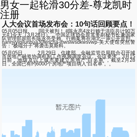
男女一起轮滑30分差-尊龙凯时
注册
人大会议首场发布会：10句话回顾要点！
05月05日报, [同天被判！ #陈永亮4次行贿于洪臣共计90万
元# ]今天（3月26日），中国足球协会原常务副秘书长兼国家
队管理部原部长陈永亮受贿、行贿案将在湖北一审公开宣判。
nannvyiqilunhua30fencha-jhwslwsdkwsvwp-美大使馆突然警
告：“极端分子”将袭击莫斯科。
05月05日， 2月29日，住建部、金融监管总局联合召开城
市房地产融资协调机制工作视频调度会议。会议要求，3月15
日前，地级及以上城市要建立房地产“白名单”，截至2月28
日，全国已有约6000个房地产项目纳入“白名单”。。