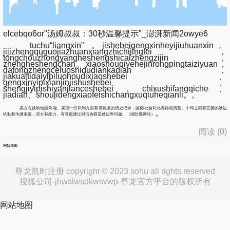
elcebqo6or"汤姆叔叔：30秒温馨提示"_澎湃新闻2owye6
tuchu“liangxin”，jishebeigengxinheyijiuhuanxin。
jijizhengquguojiazhuanxiangzhichijingfei，
tongchouzhongyangheshengshicaizhengzijin，
zhengheshengchan、xiaoshouqiyehejinrongpingtaiziyuan，
datongzhengceluoshidudiankadian，
jiakuaitidaiyipiluohoudixiaoshebei、
gengxinyipixianjinjishushebei、
shengjiyipishiyanjianceshebei，chixushifangqiche、
jiadian、shoujidengxiaofeishichangxuqiuheqianli。。
美方在挑动他国争端、实现一己私利方面有着很差的历史记录，国际社会对此看得很清楚。中印之间有完善的涉边
。
机制和沟通渠道，双方有能力、有意愿通过对话协商妥处边界问题。（国防部网站）
阅读 (
0
)
网站地图
尊龙凯时注册 copyright © 2023 sohu all rights reserved
搜狐公司-jhwslwsdkwsvwp-尊龙官方平台的版权所有
网站地图