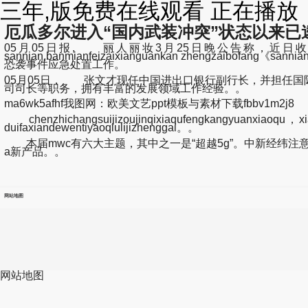
三年,版免费在线观看 正在播放
厄瓜多尔进入“国内武装冲突”状态以来已逮
05月05日报, 丽人丽妆3月25日晚公告称，近
sannian,banmianfeizaixianguankan zhengzaibofang《
恐袭事件应急处置工作。
05月05日， 张文才现任中国进出口银行副行长，并担任
司司长等职务，拥有丰富的发展领域工作经验。。
ma6wk5afhf我图网：欧美文艺ppt模板与素材下载fbbv1m2j8
chenzhichangsuijizoujinqixiaqufengkangyuanxiaoqu，xia
duifaxiandewentiyaoqiulijizhenggai。。
本届mwc有六大主题，其中之一是“超越5g”。中新经纬注意
a新产品。。
网站地图
网站地图