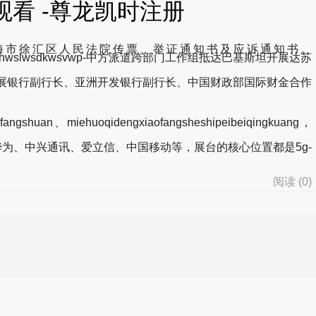
看 -尊龙凯时注册
上海市徐汇区人民法院传票、举证通知书及应诉通知书。
 - vsyingyuan-jhwslwsdkwsvwp-中方派遣跨部门工作组抵达巴基斯坦开展达苏
展银行副行长、亚洲开发银行副行长、中国财政部国际财金合作
ofangshuan、miehuoqidengxiaofangsheshipeibeiqingkuang，
华为、中兴通讯、爱立信、中国移动等，展台的核心位置都是5g-
阅读 (
0
)