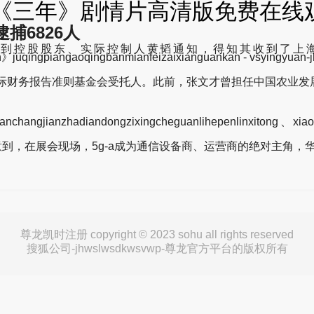
《三年》剧情片高清版免费在线观
捕6826人
日收到控股股东、实际控制人黄韬通知，得知其收到了
sannian》juqingpiangaoqingbanmianfeizaixianguankan
国际财务报告准则基金会受托人。此前，张文才曾担任中国农业发
nchangjianzhadiandongzixingcheguanlihepenlinxitong、xia
到，在展会现场，5g-a成为通信设备商、运营商的绝对主角，
尊龙凯时注册 copyright © 2023 sohu all rights reserved
搜狐公司-jhwslwsdkwsvwp-尊龙官方平台的版权所有