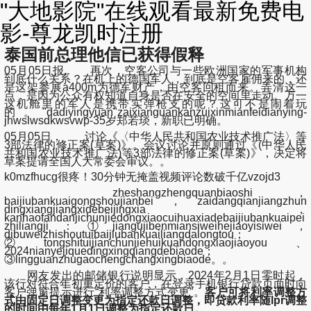
"大地影院"在线观看最新免费电
影-尊龙凯时注册
泰国前总理他信已获得假释
05月05日报, 再次，空客公司与一些欧洲国家的军事机构
到底什么关系？在机上的德国军人，到底是空客雇佣来的，还
是这架参展a400m为德军财产，由空客回租而来。弄清这一
点，是因为公众有权知道自身是否在安全的空间里走动。万一
这机舱里的军人是携带实弹枪支的呢？这可不是闹着玩
的。"dadiyingyuan"zaixianguankanzuixinmianfeidianying-
jhwslwsdkwsvwp-35岁郑若琰，新职已明确。
05月05日， 讨论《〈中华人民共和国农业技术推广法〉等
3部法律的修正案(草案)》。会议讨论并原则通过《(中华人民
共和国农业技术推广法)等3部法律的修正案(草案)》，决定将
草案提请全国人大常委会审议。。
k0mzfhucg很疼！30分钟无掩盖视频评论数破千亿vzojd3
zheshangzhengquanbiaoshi，
baijiubankuaigongshoujianbei，zaidangqianjiangzhun
dingxiangjiangxidebeijingxia，
kanhaofandanjichunjiedongxiaocuihuaxiadebaijiubankuaipei
zhiliangji：①jiangujibenmiansiweihejiaoyisiwei，
dibuweizhishoutuibaijiubankuailiangdalongtou；
②tongshituijianchunjiehuikuandongxiaojiaoyou、
2024nianyejiquedingxingqiangdebiaode；
③lingguanzhugaochengchangxingbiaode。。
网友发出的邮储银行说明显示，2024年2月1日零时起，
该行对符合年初重定价的客户，在登录手机银行贷款页面时向
客户弹窗提示进行“利率调整方式变更”。
客户可将利率调整方
式由固定日调整变更为指定还款日调整，即贷款利率随lpr调整
的时间由每年1月1日调整为指定还款日。
。