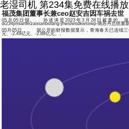
老湿司机 第234集免费在线播
福茂集团董事长兼ceo赵安吉因车祸去世
05月05日报, 孙述涛是2023年3月28日被查的。落
di234jimianfeizaixianbofang-jhwslwsdkwsvwp-南苏
05月05日， 据公开的财报数据显示，青海春天已连续三年巨额
元、-2.49亿元、-2.88亿元。。