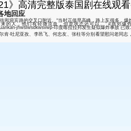
先生21》高清完整版泰国剧在线观
各地回应
大街和迎宾路的交叉口附近。“当时正值早高峰，路上车很多，
有轻微流血，但是状态还可以。” #燕郊爆炸##官方回应燕郊发生
zaixianguankan-jhwslwsdkwsvwp-印度喀拉拉邦发生疑似爆炸事故 
艾尔肯·吐尼亚孜、李邑飞、何忠友、张柱等分别看望慰问老同志