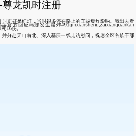
看-尊龙凯时注册
爆炸时正好是红灯，当时很多停在路上的车被爆炸影响。我出去看
爆炸#91qinxiansheng,zaixianguankan
已致1死16伤。
，并分赴天山南北、深入基层一线走访慰问，祝愿全区各族干部