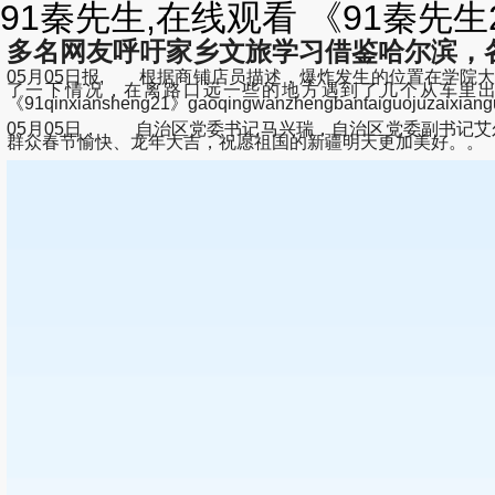
91秦先生,在线观看 《91秦
多名网友呼吁家乡文旅学习借鉴哈尔滨，
05月05日报, 根据商铺店员描述，爆炸发生的位置在学院
了一下情况，在离路口远一些的地方遇到了几个从车里出来的人，他们
《91qinxiansheng21》gaoqingwanzhengbantaiguoju
05月05日， 自治区党委书记马兴瑞，自治区党委副书记
群众春节愉快、龙年大吉，祝愿祖国的新疆明天更加美好。。