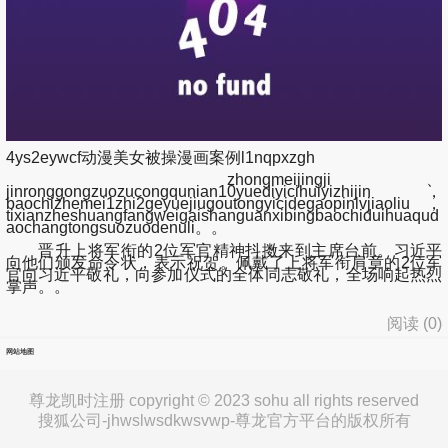
4ys2eywcf动漫美女被操漫画案例l1nqpxzgh
zhongmeijingji、
jinronggongzuozucongqunian10yuediyicihuiyizhijin，
baochizhemei1zhi2geyuejiugoutongyicidegaopinlvjiaoliu，
tixianzheshuangfangweigaishanguanxibingbaochiduihuaqud
aochangtongsuozuodenuli。。
晋升上将军衔的2位军官精神抖擞来到主席台前。习近平
向他们颁发命令状，表示祝贺。佩戴了上将军衔肩章的2位军
官向习近平敬礼，向参加仪式的全体同志敬礼，全场响起热烈
掌声。。
阅读 (
0
)
网站地图
尊龙凯时注册 copyright © 2023 sohu all rights reserved
搜狐公司-jhwslwsdkwsvwp-尊龙官方平台的版权所有