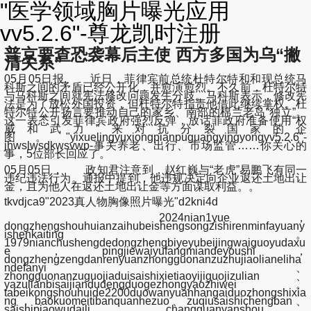
"医学领域胸片曝光应用
vv5.2.6"-尊龙凯时注册
普京要查恐袭幕后主使 西方多国为乌“撇
清关系”
05月05日报, 近日，菲律宾前总统杜特尔特和和现总统马
科斯之间的矛盾已经公开化，并愈演愈烈。不久前，杜特尔特
与马科斯之间就宪法修改问题发生分歧。马科斯表示，修改宪
法是为了放松外国投资，但杜特尔特指责他借此继续掌权。杜
特尔特公开扬言要推动自己的家乡、南部的棉兰老岛“独立”。
这一表态引发菲律宾政府强烈反弹，放话菲政府准备使用“权
威和武力”来对抗分裂国家的企
图。"yixuelingyuxiongpianpuguangyingyongvv5.2.6"-
jhwslwsdkwsvwp-事关养老、出行、市场监管……你关心的
事，5位部长回应了。
05月05日， 政知君注意到，赵红巍与“老虎”易鹏飞有同一
违纪违法行为。通报中提到，他违规决定向企业返还土地出让
金，且为他人在返还土地出让金等方面谋取利益。。
tkvdjca9"2023真人物胸像照片曝光"d2kni4d
2024nian1yue，
dongzhengshouhuianzaihubeishengsongzishirenminfayuany
ishenkaiting。
1979nianchushengdedongzhengbiyeyubeijingwaiguoyudaxu
e，pingjiewaiyufangmiandeyoushi，
dongzhengzengdanrenyuanzhongguonanzuzhujiaolianeliha
ndefanyi、
zhongguonanzuguojiaduisaishixietiaoyijiguojizulian、
yazulianbisaijiandudengduogezhongyaozhiwei。
tabeikongshouhuide2200duowanyuanhangaiduozhongshixia
ng，baokuomeitibanquanhezuo、zuqiusaishichengban、
saishipiaowudaili、changguanyanshou、