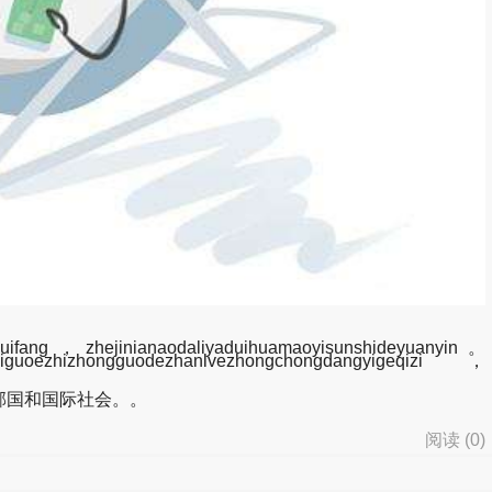
uifang，zhejinianaodaliyaduihuamaoyisunshideyuanyin。
meiguoezhizhongguodezhanlvezhongchongdangyigeqizi，
邻国和国际社会。。
阅读 (
0
)