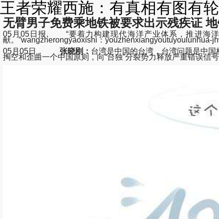
王者荣耀西施：有真相有图有轮
无臂男子免费乘地铁被要求出示残疾证 
05月05日报, “要着力构建现代海洋产业体系，推进
献。”wangzherongyaoxishi：youzhenxiangyoutuyoul
05月05日，
张晓刚：
台湾是中国的台湾，台湾问题是中国
掏空和歪曲一个中国原则，向“台独”分裂势力释放严重错误信