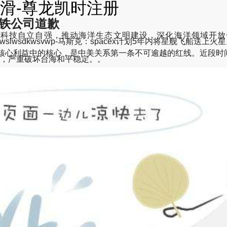
滑-尊龙凯时注册
地铁公司道歉
海洋科技自立自强，推动海洋生态文明建设，深化海洋领域开
unhua-jhwslwsdkwsvwp-马斯克：spacex计划5年内将星舰飞船送上火
核心利益中的核心，是中美关系第一条不可逾越的红线。近段时
号，严重破坏台海和平稳定。。