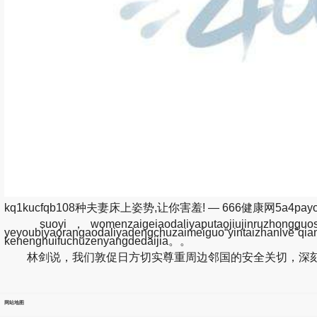
kq1kucfqb108种夫妻床上姿势,让你害羞! — 666健康网5a4pay
suoyi，womenzaigeiaodaliyaputaojiujinruzhongguoshic
yeyoubiyaorangaodaliyadengchuzaimeiguo“yintaizhan
kenenghuifuchuzenyangdedaijia。。
林剑说，我们敦促日方切实尊重周边邻国的安全关切，深刻
网站地图