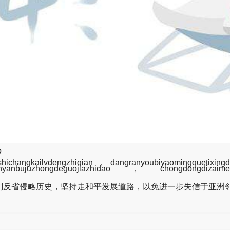
o
hangkailvdengzhiqian，dangranyoubiyaomingquetixingd
lve”qianyanbujuzhongdeguojiazhidao，chongdongdizai
反省侵略历史，坚持走和平发展道路，以免进一步失信于亚洲