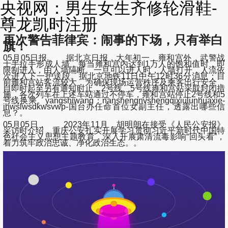
央视网：男生女生齐修轮滑鞋-
尊龙凯时注册
再次警告菲律宾：闹事的下场，只有举白
旗！
05月05日报, 据北京日报，大年初一，雍和宫外，武警战
士手拉手形成人墙，每当雍和宫内达到1万人的饱和值时，即
限制进入，由人墙隔断。一旦可以进人时，人墙打开，人流依
次进入下一护送段。据北京地铁11日中午12时36分消息：目
前雍和宫站客流较大，为确保现场运营秩序及乘客出行安全，
自即时起至另有通知时止，2号线、5号线雍和宫站采取封闭措
施，各次列车在上述车站通过不停车，雍和宫站停止2号线和5
号线换乘。yangshiwang：nanshengnvshengqixiulunhuaxie-
jhwslwsdkwsvwp-国台办任命首位女副主任，透露出哪些信
息？。
05月05日， 2023年11月，胡明朗在接受《人民公安报》
采访时介绍，重庆公安扎实开展学习贯彻习近平新时代中国特
色社会主义思想主题教育，深入开展肃清流毒影响“回头看”，
着力筑牢政治忠诚、净化政治生态。。