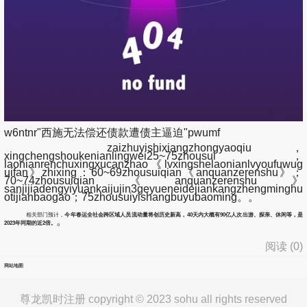
w6ntnr"西施无法偿还债款遭债主逼迫"pwumf
zaizhuyishixiangzhongyaoqiu，
xingchengshoukenianlingwei25~75zhousui，
laonianrenchuxingxucanzhao《lvxingshelaonianlvyoufuwug
uifan》zhixing：60~69zhousuiqian《anquanzerenshu》；
70~74zhousuiqian《anquanzerenshu》
sanjijiadengyiyuankaijujin3geyueneidejiankangzhengminghu
otijianbaogao；75zhousuiyishangbuyubaoming。。
相关部门预计，
今年春运全社会跨区域人员流动量将创历史新高，40天内大概有90亿人次出游、探亲、休闲等，是
。
2023年同期的近2倍。
阅读 (
0
)
网站地图
尊龙凯时注册 copyright © 2023 sohu all rights reserved