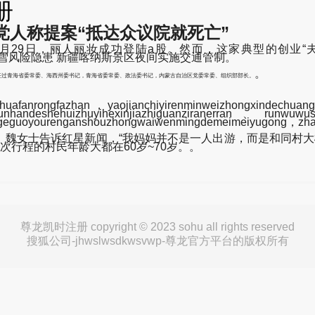
册
人称提案“抵达众议院就死亡”
年9月29日，丽人丽妆成功登陆a股。然而，这家典型的创业“
kwsvwp-因推山雪风险隐患 新疆喀纳斯景区夜间实施交通管制。
。
担任过青海省委常委、海西州委书记，青海省委常委、政法委书记，内蒙古自治区党委常委、组织部部长。
fanrongfazhan，yaojianchiyirenminweizhongxindechuan
andeshehuizhuyihexinjiazhiguanziranerran、runwuwush
nggeguoyourenganshouzhongwaiwenmingdemeimeiyugong，zh
女士告诉红星新闻，“我妈妈并不是一人出游，而是和同村大概1
次行程的村民年龄大都在60岁~70岁。。
尊龙凯时注册 copyright © 2023 sohu all rights reserved
搜狐公司-jhwslwsdkwsvwp-尊龙官方平台的版权所有