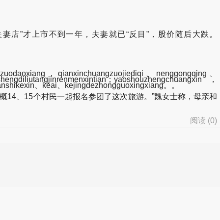
夫妻店”才上市不到一年，夫妻就已“反目”，股价随后大跌。
gzuodaoxiang，qianxinchuangzuojiediqi、nenggongqing、
engdiliutangjinrenmenxintian；yaoshouzhengchuangxin，
anshikexin、keai、kejingdezhongguoxingxiang。。
4、15个村民一起报名参团了这次旅游。”魏女士称，母亲和
阅读 (
0
)