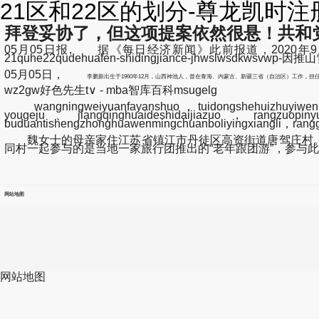
21区和22区的划分-尊龙凯时注
拜登妥协了，但这项提案依然很悬！共和党
05月05日报, 据《每日经济新闻》此前报道，2020
21quhe22qudehuafen-shidingjiance-jhwslwsd
05月05日，
李鹏新出生于1960年12月，山西神池人，曾在青海、内蒙古、新疆三省（自治区）工作，
wz2gw好色先生t∨ - mba智库百科msugelg
wangningweiyuanfayanshuo，tuidongshehuizhuyiwenhua
yougeju、jiangqinghuaideshidaijiazuo，rangzuopinyunh
buduantishengzhonghuawenmingchuanboliyingxiangli，ra
魏女士的母亲家住江苏省镇江市丹徒区高资街道唐驾庄村。魏
同村一起参与的是当地一家旅行团推出的“老年跟团游”，参与此
网站地图
网站地图