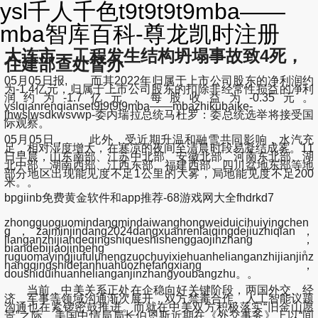
ysl千人千色t9t9t9t9mba——
mba智库百科-尊龙凯时注册
大连市一工程发生结构坍塌事故致4死，
住建部查处督办
05月05日报, 而其2022年归属于上市公司股东的净利润约
为-1.4亿元，归属于上市公司股东的扣除非经常性损益的净利
润约为-1.7亿元，每股收益为-0.35元。
yslqianrenqianset9t9t9t9mba——mbazhikubaike-
jhwslwsdkwsvwp-委内瑞拉总统马杜罗：委总统选举将接受国
际观察。
05月05日， 此外，受近期升温和融雪共同影响，水汽充
足，相对湿度增大，在寒凉的夜间至清晨时段易凝结成雾。11
日早晨，山东南部、江苏中北部、安徽北部、河南东北部、湖
北中部、湖南西部、江西东部、福建西部、四川盆地东部等地
部分地区出现能见度不足1公里的大雾，局地能见度不足200
米。。
bpgiinb免费黄金软件和app推荐-68游戏网大全fhdrkd7
zhongguoguomindangmindaiwanghongweiduicihuiyingchen
g，zaiminjindang2024dangxuanrenlaiqingdejiuzhiqian，
lianganzhijiandeqingshiqueshishenggaojinzhang，
biandebijiaojinbeng。
ruguomayingjiufulunengzuochuyixiehuanhelianganzhijianjinz
hangqingshidetanhuahuozhefangxiang，
doushiduihuanhelianganjinzhangyoubangzhu。。
当前，中美关系正处在企稳向好关键阶段，两国外交、经
济、军事等领域沟通渐次展开，双方禁毒合作、人工智能议题
沟通也在紧锣密鼓推进。而就在中美双方积极落实“旧金山愿
景”之际，美国中情局局长伯恩斯近期在《外交事务》上以“间