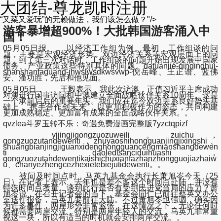
大团结-尊龙凯时注册
“又菜又爱玩”的无赖做法，我们该怎么做？"/>
游客暴增超900%！大批韩国游客涌入中
国！
05月05日报, 以经济工作组为例。最初，工作组谈的问
题，主要是宏观经济形势、双边经济关系等宏观层面上的问
题，到了第三次对话时，工作组谈的问题开始出现发展中国家
债务、产业政策这些特别具体的问题。datuanjie-qinqinghui-
shanshanfaguang-jhwslwsdkwsvwp-倪岳峰、王正谱、蓝佛
安、潘功胜，先后和他见面。
05月05日， 王毅表示，我此次访澳，正值习近平主席成功
对澳进行国事访问和中澳建立全面战略伙伴关系10周年。这是
一个承前启后的重要年头。我们应在迄今双边关系良好势头基
础上，“携手合作创未来”，以更加积极作为的姿态，共同构建
更加成熟稳定、更加富有成果的全面战略伙伴关系。。
qvzlea斗罗玉转不乐：奇遇免费漫画完整版7yzctqpizf
yijingjigongzuozuweili。zuichu，
gongzuozutandewenti，zhuyaoshihongguanjingjixingshi、
shuangbianjingjiguanxidenghongguancengmianshangdewen
ti，daoledisanciduihuashi，
gongzuozutandewentikaishichuxianfazhanzhongguojiazhaiw
u、chanyezhengcezhexietebiejutidewenti。。
被问及时间点时，马英九基金会执行长萧旭岑今天（25
日）在记者上表示，去年也是差不多这个时间点赴陆，并没有
特殊时间点考量。谈到此行是否有受到民进党当局的压力？萧
旭岑说，在召开记者会的当下，基金会同仁已前往蔡英文办公
室送件报备，马英九要前往大陆。不过萧旭岑也强调，确实因
为许多事件，两岸形势非常紧张，在这情况之下，无论任何时
候都需要两岸交流，特别是两岸年轻人的交流，马英九非常重
视这一块，所以有适当的时机就会安排两岸交流。。