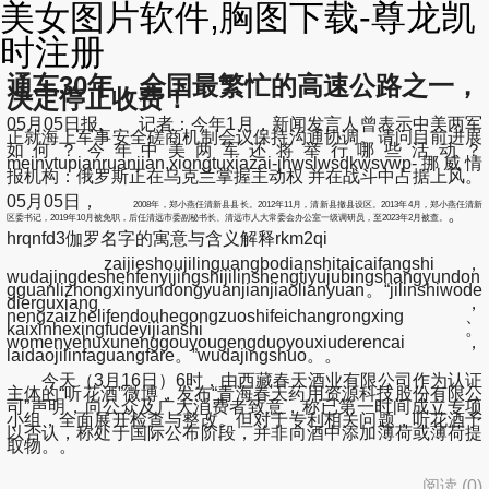
美女图片软件,胸图下载-尊龙凯
时注册
通车30年，全国最繁忙的高速公路之一，
决定停止收费！
05月05日报, 记者：今年1月，新闻发言人曾表示中美两军
正就海上军事安全磋商机制会议保持沟通协调。请问目前进展
如何？今年中美两军还将举行哪些活动？
meinvtupianruanjian,xiongtuxiazai-jhwslwsdkwsvwp-挪威情
报机构：俄罗斯正在乌克兰掌握主动权 并在战斗中占据上风。
05月05日，
2008年，郑小燕任清新县县长。2012年11月，清新县撤县设区。2013年4月，郑小燕任清新
。
区委书记，2019年10月被免职，后任清远市委副秘书长、清远市人大常委会办公室一级调研员，至2023年2月被查。
hrqnfd3伽罗名字的寓意与含义解释rkm2qi
zaijieshoujilinguangbodianshitaicaifangshi，
wudajingdeshenfenyijingshijilinshengtiyujubingshangyundon
gguanlizhongxinyundongyuanjianjiaolianyuan。“jilinshiwode
dierguxiang，
nengzaizhelifendouhegongzuoshifeichangrongxing、
kaixinhexingfudeyijianshi。
womenyehuxunenggouyougengduoyouxiuderencai，
laidaojilinfaguangfare。”wudajingshuo。。
今天（3月16日）6时，由西藏春天酒业有限公司作为认证
主体的“听花酒”微博，发布“青海春天药用资源科技股份有限公
司”声明，向公众及广大消费者致意，称已第一时间成立专项
小组，全面展开检查与整改。但对于专利相关问题，听花酒予
以否认，称处于国际公布阶段，并非向酒中添加薄荷或薄荷提
取物。。
阅读 (
0
)