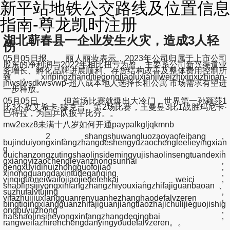
新平站地铁公交路线及位置信息
指南-尊龙凯时注册
湖北蕲春县一企业发生火灾，造成3人轻
伤
05月05日报, 丽人丽妆表示，2023年公司归属于上市公司
股东的净利润与2022年相比扭亏为盈，主要系公司新兴渠道业
务增长、孵化品牌进展顺利、存货结构改善及整体费用控制所
致。xinpingzhanditiegongjiaoluxianjiweizhixinxizhinan-
jhwslwsdkwsvwp-超八成本地人选择长租公寓 市场需求有望进
一步释放。
05月05日， 但首场比赛就爆出大冷门，世界第一孙颖莎1
比3不敌艾希卡·穆克吉。第2场比赛，王曼昱3比1战胜玛尼卡·
巴特拉，为国乒队扳平比分。。
mw2exz8未满十八岁如何开通paypalkgljqkmnb
2、shangshuwangluozaoyaofeibang，
bujinduiyongxinfangzhangdeshengyuzaochengleelieyingxian
g，
duichanzongzutingshaolinsidemingyujishaolinsengtuandexin
gxiangyizaochengleyanzhongsunhai，
gengxuyidihuizhongguofojiao，
xinongguangdaxintudeganqing，
yinqiguoneiwaifojiaojiedefenkai。weici，
shaolinsijiyongxinfangzhangzhiyouxiangzhifajiguanbaoan、
suzhufalvtujing，
yifazhuijiuxiangguanrenyuanhezhanghaodefalvzeren，
bingtiqingxiangguanzhifajiguanjiangtiaozhajichulijieguojishig
ongbuyuzhong，
haishaolinsiheyongxinfangzhangdeqingbai，
rangweifazhirenchengdanyingyoudefalvzeren。。