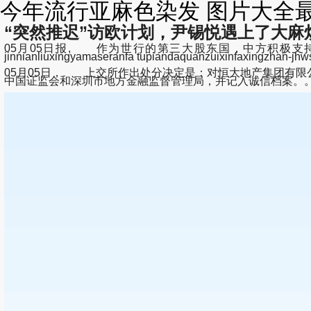
今年流行亚麻色染发 图片大全
“突然推迟”访欧计划，尹锡悦遇上了大麻
05月05日报, 作为世行的第三大股东国，中方积极支
jinnianliuxingyamaseranfa tupiandaquanzuixinfaxingzhan-j
05月05日， 上交所作出处分决定是：对恒大地产集团有
中国证监会和深圳市地方金融监督管理局，并记入诚信档案。