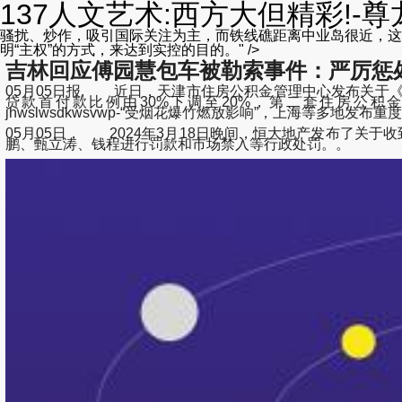
137人文艺术:西方大但精彩!-
骚扰、炒作，吸引国际关注为主，而铁线礁距离中业岛很近，这
明“主权”的方式，来达到实控的目的。" />
吉林回应傅园慧包车被勒索事件：严厉惩
05月05日报, 近日，天津市住房公积金管理中心发布关
贷款首付款比例由30%下调至20%，第二套住房公积金贷款最低首付
jhwslwsdkwsvwp-“受烟花爆竹燃放影响”，上海等多地发布
05月05日， 2024年3月18日晚间，恒大地产发布了关
鹏、甄立涛、钱程进行罚款和市场禁入等行政处罚。。