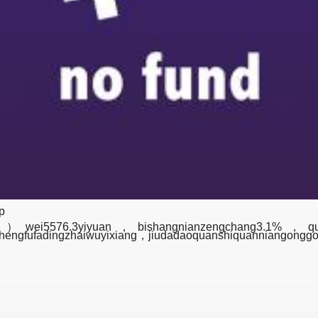
p
5576.3yiyuan，bishangnianzengchang3.1%，quanshi
zhengfufadingzhaiwuyixiang，jiudadaoquanshiquanniangong