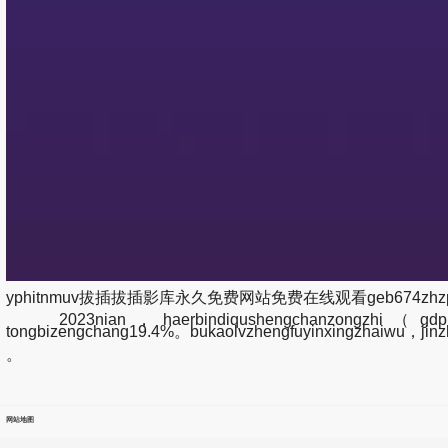
yphitnmuv拔插拔插影库永久免费网站免费在线观看geb674zhz
2023nian，haerbindiqushengchanzongzhi（gdp）wei
tongbizengchang19.4%。bukaolvzhengfuyinxingzhaiwu，jin
。
网站地图