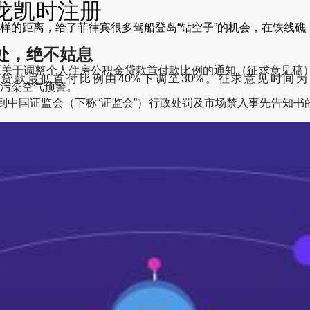
尊龙凯时注册
样的距离，给了菲律宾很多驾船登岛
“钻空子”
的机会，在铁线礁
处，绝不姑息
于《关于调整个人住房公积金贷款首付款比例的通知（征求意见稿
比例由40%下调至30%。征求意见时间为2月18日至2月26日。13
重度污染空气预警。
于收到中国证监会（下称“证监会”）行政处罚及市场禁入事先告