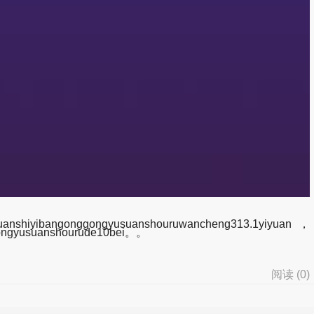
yibangonggongyusuanshouruwancheng313.1yiyuan，
gongyusuanshourude10bei。。
阅读 (
0
)