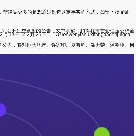
，菲律宾更多的是想通过制造既定事实的方式，如留下物品证
）》公开征求意见的公告，文中明确，拟将我市首套住房公积金
7renwenyishu:xifangdadanjingcai!-
知书的公告，将对恒大地产、许家印、夏海钧、潘大荣、潘翰翎、柯