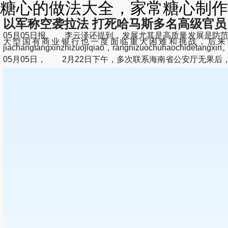
糖心的做法大全，家常糖心制作
以军称空袭拉法 打死哈马斯多名高级官员
05月05日报, 李云泽还提到，发展尤其是高质量发展是防
大型国有商业银行也一度面临重大困难和挑战，后来经过重
jiachangtangxinzhizuojiqiao，rangnizuochuhaochidetangxi
05月05日， 2月22日下午，多次联系海南省公安厅无果