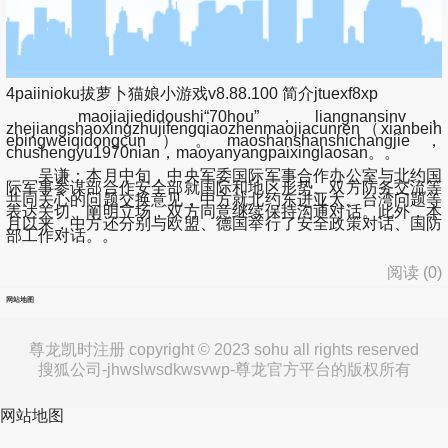
4paiinioku拔萝卜猫娘小游戏v8.88.100 简介jtuexf8xp
maojiajiedidoushi“70hou”，liangnansinv，
zhejiangshaoxingzhujifengqiaozhenmaojiacunren（xianbeih
ebingweiqidongcun）。maoshanshanshichangjie，
chushengyu1970nian，maoyanyangpaixinglaosan。。
吴谦：本月中旬，中央军委国际军事合作办公室与北约国
际军事参谋部合作安全部就国际和地区形势、双方防务交流等
共同关心的问题交换意见，中方就北约东进亚太、台湾问题等
表达关切、阐明立场，双方同意继续保持沟通对话。此外，本
月以来，中方还分别与欧盟、德国举行了安全政策对话、国防
部工作对话。。
阅读 (
0
)
网站地图
尊龙凯时注册 copyright © 2023 sohu all rights reserved
搜狐公司-jhwslwsdkwsvwp-尊龙官方平台的版权所有
网站地图