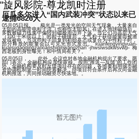
"旋风影院-尊龙凯时注册
厄瓜多尔进入“国内武装冲突”状态以来已
逮捕6826人
05月05日报, 极光是一类发光的空间天气现象。大量来自
太阳的高能带电粒子流（也称作太阳风）在进入地球磁场后，
多数被磁力线集中偏转到磁极周边并下落，当它们与高层大气
（100 千米或以上）的粒子碰撞后，大气粒子获得能量而被激
发或被电，当这些粒子回复到初始基态或复合为中性粒子时，
部分释放的能量会以可见光形式发出。"xuanfengyingyuan-
kuaisugaoqingzaixianshipinwangzhan"-jhwslwsdkwsvwp-梅
西老板的身世曝光！和中情局有关？。
05月05日， 此外，会议也对各地金融机构提出了要求。两
部门表示，金融机构应加快审核。按照“推送—反馈”的工作闭
环，金融机构要及时反馈项目存在的问题，各地要利用城市融
资协调机制第一时间统筹解决，待项目符合条件后再次向金融
机构推送，共同推动融资尽快落地。。