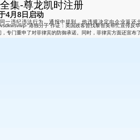
全集-尊龙凯时注册
于4月8日启动
飞有同一违纪违法行为。通报中提到，他违规决定向企业返
luquanji-jhwslwsdkwsvwp-“港独分子”作证：英国政客曾找黎智英
期间，专门重申了对菲律宾的防御承诺。同时，菲律宾方面还宣布