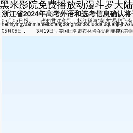
黑米影院免费播放动漫斗罗大陆
浙江省2024年高考外语和选考信息确认将
05月05日报, 政知君注意到，赵红巍与“老虎”易鹏
heimiyingyuanmianfeibofangdongmandouluoda
05月05日， 3月19日，美国国务卿布林肯在访问菲律宾