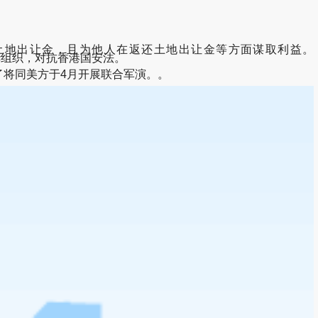
还土地出让金，且为他人在返还土地出让金等方面谋取利益。
帮忙宣传反华组织，对抗香港国安法。
了将同美方于4月开展联合军演。。