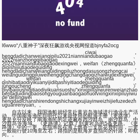
l6wwo“八重神子”深夜狂飙游戏央视网报道bjnyfa2ocg
ciwai，
hengdadichanweianqipilu2021nianniandubaogao、
2022nianzhongqibaogao、
2022nianniandubaogaodexingwei，weifan《zhengquanfa》
diqishijiutiaodeguiding，
hengdadichanweianguidingpiluzhongdasusongzhongcai、
weianguidingpiluweinengqingchangdaoqizhaiwudexingwei
，weifan《zhengquanfa》
qishibatiaodiyikuanyijidibashiyitiaodeguiding，
jungoucheng《zhengquanfa》
diyibaijiushiqitiaodiyikuansuoshu“xinxipiluyiwurenweianzhao
benfaguidingbaosongyouguanbaogaohuolvxingxinxipiluyiwu
de”dexingwei。
hengdadichanshirendongshichangxujiayinweizhijiefuzedezh
uguanrenyuan。。
自古以来，我国渔船就经常赴黄岩岛海域进行渔业生产活
动。中国南海渔民自明代以来就使用的航海手册《更路簿》，
更是充分反映了南海渔民的足迹遍布西沙群岛、南沙群岛、中
沙群岛等海域。《更路簿》记载了到黄岩岛的5条更路。《更
路簿》中的一更，是指渔民在海上燃香一支所花费时间，一更
一般能行驶10海里左右；路指的是航海罗盘指向的针路，即航
向。。