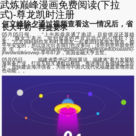
武炼巅峰漫画免费阅读(下拉
式)-尊龙凯时注册
何立峰除夕通过视频查看这一情况后，省
长大年初一再提要求
05月05日报, “上午和母亲通了电话，目前情况还算稳
定。”魏女士表示，听到母亲的声音后自己的心情好了许
多。“过去我妈妈也常和村里朋友一起参团到各地去旅游，都
平平安安的，所以这次出去我们也没多问，没想到意外就突然
发生了。”wuliandianfengmanhuamianfeiyuedu(xialashi)-
jhwslwsdkwsvwp-享年87岁，英国金融大亨去世。
05月05日， 福建省委书记周祖翼说，福建将“着力发展航
海装备产业，打造互联互通航运枢纽，推进海洋各领域交流合
作，加快建设海洋强省，为谱写中国式现代化福建篇章增添蓝
色动能”。。