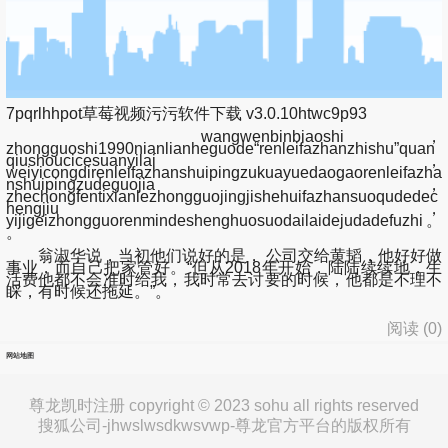
7pqrlhhpot草莓视频污污软件下载 v3.0.10htwc9p93
wangwenbinbiaoshi，
zhongguoshi1990nianlianheguode“renleifazhanzhishu”quan
qiushoucicesuanyilai，
weiyicongdirenleifazhanshuipingzukuayuedaogaorenleifazha
nshuipingzudeguojia，
zhechongfentixianlezhongguojingjishehuifazhansuoqudedec
hengjiu，
yijigeizhongguorenmindeshenghuosuodailaidejudadefuzhi。
。
翁淑华说，当初他们说好的是， 公司交给黄韬，他好好做
事业，而自己把家管好。“但从2018年开始，陆陆续续地，生
活费他都不会准时给我，我时常去讨要的时候，他都是不理不
睬，有时候还拖延。”。
阅读 (
0
)
网站地图
尊龙凯时注册 copyright © 2023 sohu all rights reserved
搜狐公司-jhwslwsdkwsvwp-尊龙官方平台的版权所有