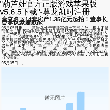
"葫芦娃官方正版游戏苹果版
v5.6.5下载"-尊龙凯时注册
金立名下14套房产1.35亿元起拍！董事长
曾承认豪赌败家
05月05日报, 黄岩岛处于菲律宾领土范围之外，根本不是
菲领土。菲律宾的领土范围是由包括1898年《美西和平条约》
（《巴黎条约》）、1900年《美西关于菲律宾外围岛屿割让的
条约》（《华盛顿条约》）、1930年《关于划定英属北婆罗洲
与美属菲律宾之间的边界条约》在内的一系列国际条约确定
的。这些条约明确规定了菲领土界限西限以东经118°为界，黄
岩岛在此范围之外。1981年、1984年菲出版的地图也都将黄
岩岛标绘在菲领土界限之
外。"huluwaguanfangzhengbanyouxipingguobanv5.6.5xiazai
"-jhwslwsdkwsvwp-副局长涉嫌酒驾被公安查获，大年初二被
点名曝光。
05月05日，。