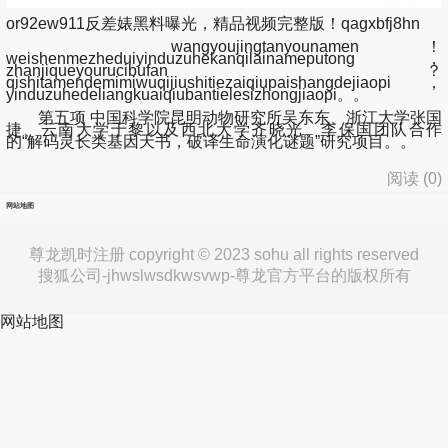
or92ew911反差婊黑料曝光，精品视频完整版！qagxbfj8hn
wangyoujingtanyounamen！
weishenmezheduiyinduzuhekanqilainameputong，
zhanjiqueyourucibufan？
qishitamendemimiwuqijiushitiezaiqiupaishangdejiaopi，
yinduzuhedeliangkuaiqiubantielesizhongjiaopi。。
第五项 中国科学院昆明动物研究所吴东东、浙江大学张国
捷、云南大学于黎以及西北大学齐晓光、李保国团队合作
的“解码灵长类基因天书，破译生命演化谜题”研究项目。。
阅读 (
0
)
网站地图
尊龙凯时注册 copyright © 2023 sohu all rights reserved
搜狐公司-jhwslwsdkwsvwp-尊龙官方平台的版权所有
网站地图