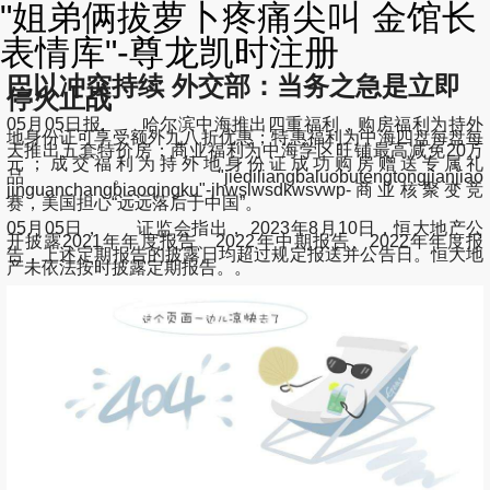
"姐弟俩拔萝卜疼痛尖叫 金馆长
表情库"-尊龙凯时注册
巴以冲突持续 外交部：当务之急是立即
停火止战
05月05日报, 哈尔滨中海推出四重福利，购房福利为持外
地身份证可享受额外九八折优惠；特惠福利为中海四盘每盘每
天推出五套特价房；商业福利为中海学区旺铺最高减免20万
元；成交福利为持外地身份证成功购房赠送专属礼
品。"jiediliangbaluobutengtongjianjiao
jinguanchangbiaoqingku"-jhwslwsdkwsvwp-商业核聚变竞
赛，美国担心“远远落后于中国”。
05月05日， 证监会指出， 2023年8月10日，恒大地产公
开披露2021年年度报告、2022年中期报告、2022年年度报
告，上述定期报告的披露日均超过规定报送并公告日。恒大地
产未依法按时披露定期报告。。