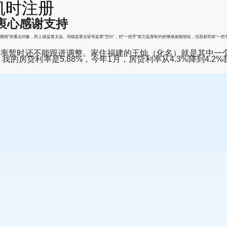
凯时注册
衷心感谢支持
围猎”的重点对象，而上级监督太远、同级监督太软等监督“空白”，对“一把手”权力监督制约的整体效能弱化，也容易导致“一把
利率暂时还不能跟进调整。家住福建的王灿（化名）就是其中一个。
的房贷利率是5.88%，今年1月，房贷利率从4.3%降到4.2%