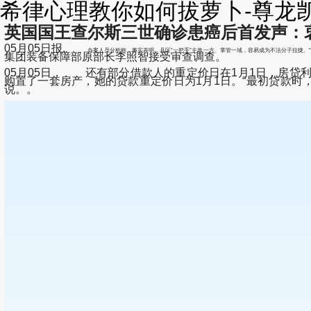
希律心理教你如何拔萝卜-尊龙
英国国王查尔斯三世确诊患癌后首发声：
05月05日报,
办案人员分析称，事实表明，县区“一把手”主政一方、掌管一域，容易成为不法分子拉拢、“
集团装备保障部原部长李照智接受审查调查。
05月05日， 还有部分借款人的重定价日在1月1日，房贷
购置了一套房产，她的贷款重定价日为1月1日。“最初贷款时，我
说。。