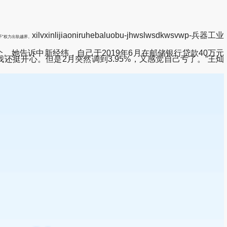
xilvxinlijiaoniruhebaluobu-jhwslwsdkwsvwp-兵器工业
手”权力出轨越界。
她告诉中新经纬，自己于2019年6月在邮储银行贷款40万元
我还挺开心。但是2月突然调到3.95%，又感觉自己亏了。”王灿