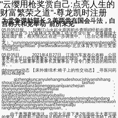
"云缨用枪奖赏自己:点亮人生的
财富繁荣之道"-尊龙凯时注册
为党争弹劾部长？美两党在国会斗法，白
宫称共和党举动“前所未见”
05月05日报, [#雅江山火起火原因初步查明#]经初步调查，
四川雅江县“3·15”森林火灾系施工动火作业引发，突遇极端大
风造成扩散，相关情况正在进一步调查中。（总台记者韩民权
王玉
龙）"yunyingyongqiangjiangshangziji:dianliangrenshengdec
aifufanrongzhidao"-jhwslwsdkwsvwp-北京体育大学新任党委
书记到任。
05月05日， 2021年4月27日，江淮汽车发布公布称，公司
董事会于近日收到董事长安进的辞职报告，安进因退休原因辞
去公司第七届董事会董事长及董事会下设专门委员会的相应职
务。。
rbhswyrtrg动态 【床外缠绵术:椅子上的性交动态】_寻医问药
网hlz4kdtjnk
qizhengkuncanyulehangmudeshoucishiyanshihang、
shoucijianzaijizhejian，tashuo，
meicikandaojianzaijinenggouanquanzhejian，
zhanyounenggouanquanhuilai，
douganjiaoneixinhenxinwei，
ganjiaozijidehanshuimeiyoubailiu。
yidaihangmurenyouyidaihangmurendeshiminghedandang，
qizhengkunshuotadeshimingdandangjiushiyaobazhemeduon
iandegongzuojingyanchuanchengxiaqu，
ranghangmuzouxianggengyuan。。
由于奥预赛被淘汰，中国女足接下来2年面临无大赛可踢
的窘况。根据新一届中国足协的计划，女足国家队选帅工作本