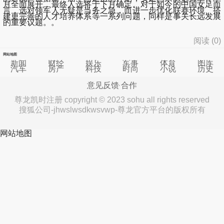
月全面展开，最终人选将于下月确定。对于如今的中国女足而
言，选对领军人无疑是当务之急，而进一步优化联赛环境、搭
建更完善的人才培养体系等一系列问题，同样是事关长远发展
的重要议题。。
阅读 (
0
)
网站地图
新闻
财经
娱乐
军事
体育
图库
汽车
房产
科技
时尚
小说
历史
意见反馈
合作
尊龙凯时注册 copyright © 2023 sohu all rights reserved
搜狐公司-jhwslwsdkwsvwp-尊龙官方平台的版权所有
网站地图