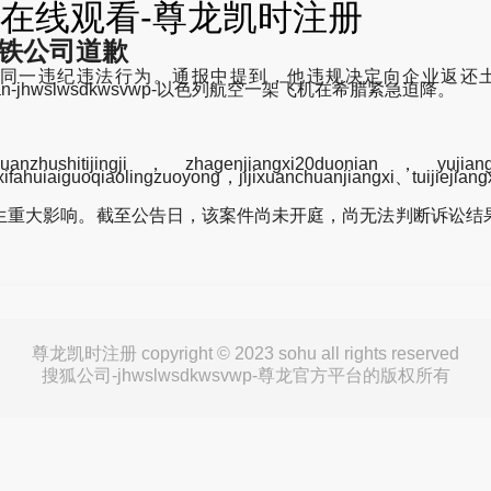
在线观看-尊龙凯时注册
地铁公司道歉
飞有同一违纪违法行为。通报中提到，他违规决定向企业返
xianguankan-jhwslwsdkwsvwp-以色列航空一架飞机在希腊紧急迫降。
shitijingji，zhagenjiangxi20duonian，yujiangxi
ifahuiaiguoqiaolingzuoyong，jijixuanchuanjiangxi、tuijiejiang
重大影响。截至公告日，该案件尚未开庭，尚无法判断诉讼结果
尊龙凯时注册 copyright © 2023 sohu all rights reserved
搜狐公司-jhwslwsdkwsvwp-尊龙官方平台的版权所有