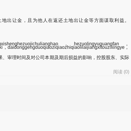
还土地出让金，且为他人在返还土地出让金等方面谋取利益。
shenghezuojichulianghao，hezuolingyuguangfan，
xi，daidonggengduoqiaoziqiaozhiqiaolilaijiangxitouzixingye，
、审理时间及对公司本期及期后损益的影响，控股股东、实际
阅读 (
0
)