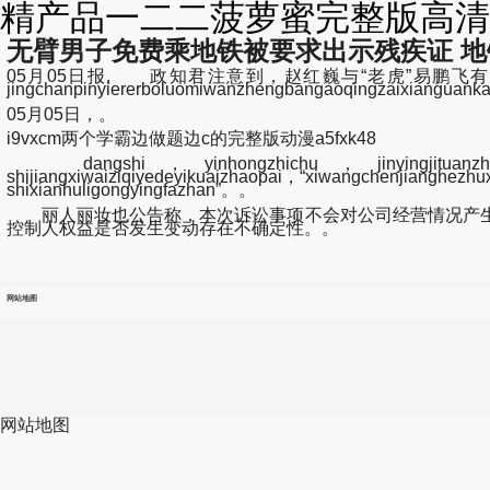
精产品一二二菠萝蜜完整版高清
无臂男子免费乘地铁被要求出示残疾证 
05月05日报, 政知君注意到，赵红巍与“老虎”易鹏
jingchanpinyiererboluomiwanzhengbangaoqingzai
05月05日，。
i9vxcm两个学霸边做题边c的完整版动漫a5fxk48
dangshi，yinhongzhichu，jinyingjituanzhuanzhu
shijiangxiwaiziqiyedeyikuaizhaopai，“xiwangchenjianghezhux
shixianhuligongyingfazhan”。。
丽人丽妆也公告称，本次诉讼事项不会对公司经营情况产生
控制人权益是否发生变动存在不确定性。。
网站地图
网站地图