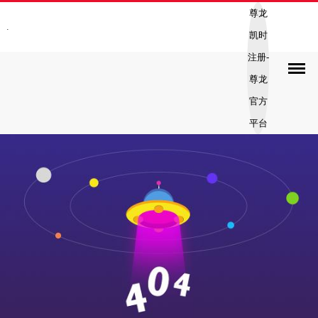
尊龙
.
凯时
注册-
尊龙
官方
平台