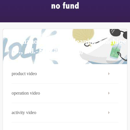
suzhou bennett cleaning machine
co., ltd.-尊龙凯时注册
product video
operation video
activity video