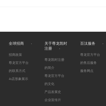
全球招商
关于尊龙凯时
百汰服务
注册
招商政策
尊龙官方平台
尊龙凯时注册
尊龙官方平台
的售后服务
的简介
的联系方式
服务网点
尊龙官方平台
4s店形象展示
的文化
产品发展史
企业宣传片