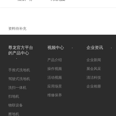
资料待补充
尊龙官方平台
视频中心
企业资讯
的产品中心
产品介绍
企业新闻
操作视频
展会风采
手推式洗地机
活动视频
清洁科技
驾驶式洗地机
应用场景
企业相册
洗扫一体机
维修保养
扫地机
物联设备
擦地机