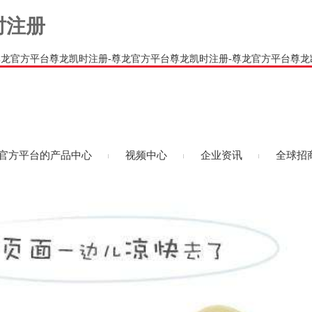
时注册
尊龙官方平台
尊龙凯时注册-尊龙官方平台
尊龙凯时注册-尊龙官方平台
尊龙
官方平台的产品中心
视频中心
企业资讯
全球招
洗地机
驾驶式洗地机
产品介绍
洗扫一体机
操作视频
企业新闻
扫地机
活动视频
物联设备
展会风采
招商政策
应