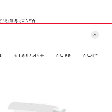
凯时注册-尊龙官方平台
en
商
关于尊龙凯时注册
百汰服务
百汰租赁
用场景
擦地机
清洁科技
尊龙官方平台的联系方式
尊龙凯时注册的简介
维修保养
吸尘器
企业相册
尊龙官方平台的文化
4s店形象展示
尊龙官方平台的售后服务
租赁服务
产品发展史
企业宣传片
联系尊龙凯时注册
服务网点