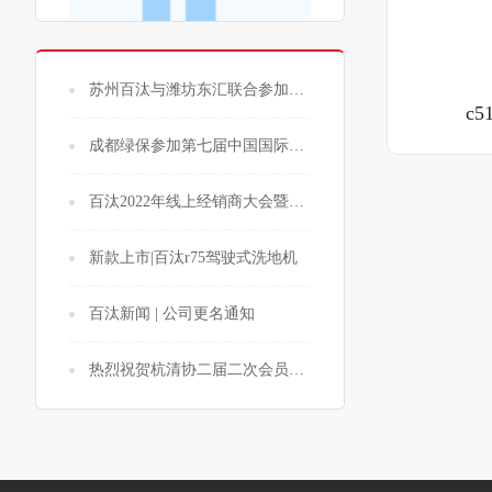
苏州百汰与潍坊东汇联合参加2022年潍坊机床展
c5
成都绿保参加第七届中国国际物业管理高峰论坛
百汰2022年线上经销商大会暨新品发布会顺利举办
新款上市|百汰r75驾驶式洗地机
百汰新闻 | 公司更名通知
热烈祝贺杭清协二届二次会员大会圆满召开