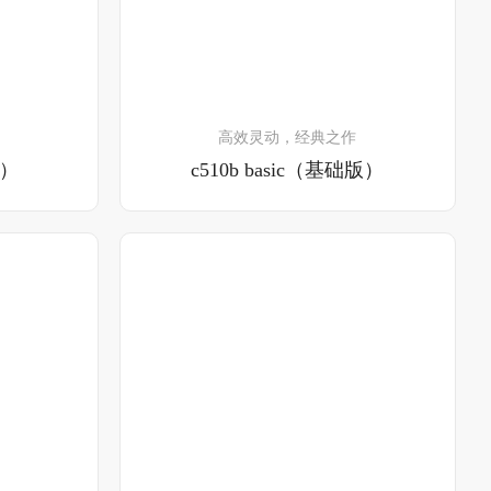
了解详情
高效灵动，经典之作
版）
c510b basic（基础版）