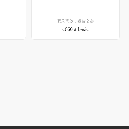
了解详情
双刷高效，睿智之选
c660bt basic