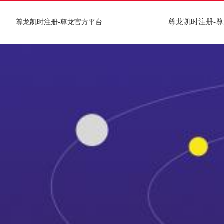
尊龙凯时注册-
尊龙凯时注册-尊龙官方平台