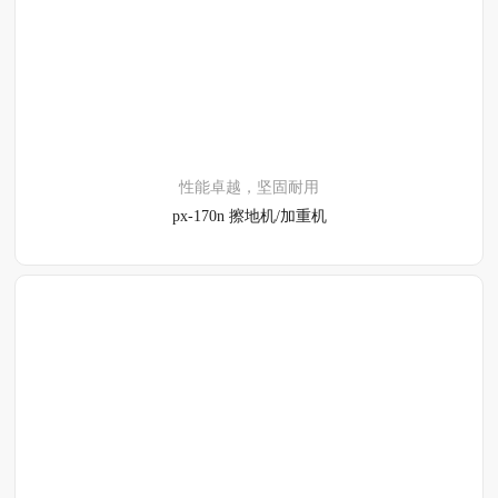
了解详情
性能卓越，坚固耐用
px-170n 擦地机/加重机