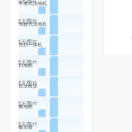
手推式洗地机
驾驶式洗地机
洗扫一体机
扫地机
百汰租赁
擦地机
吸尘器