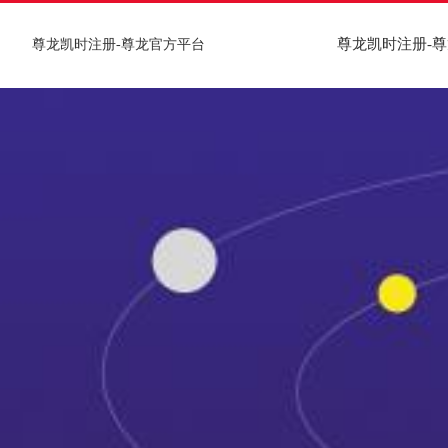
尊龙凯时注册-
尊龙凯时注册-尊龙官方平台