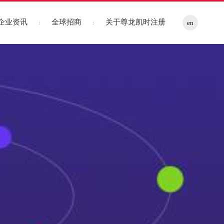
企业资讯
全球招商
关于尊龙凯时注册
en
视频
业新闻
扫地机
活动视频
百汰租赁
展会风采
招商政策
应用场景
擦地机
清洁科技
尊龙官方平台的联系方式
尊龙凯时注册的简介
维修保养
吸尘器
企业相册
4s店形象展示
尊龙官方平台的文化
产品发展史
企业宣传片
联系尊龙凯时注册