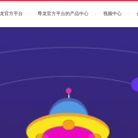
尊龙官方平台
尊龙官方平台的产品中心
视频中心
手推式洗地机
驾驶式洗地机
产品介绍
洗扫一体机
操作
企