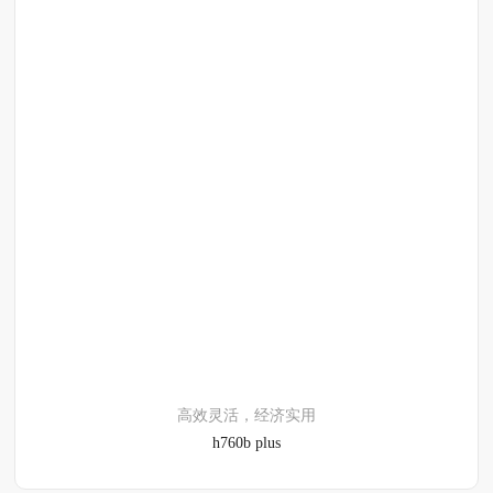
了解详情
高效灵活，经济实用
h760b plus