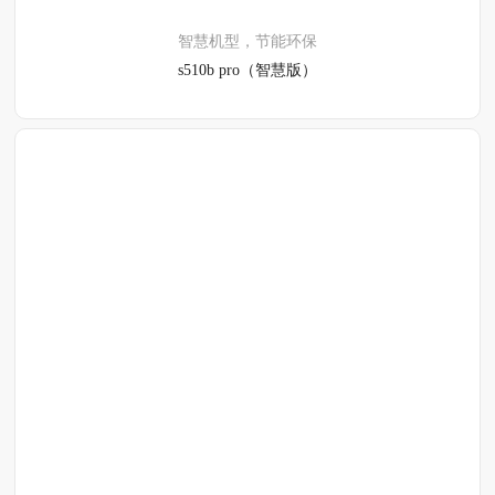
智慧机型，节能环保
s510b pro（智慧版）
了解详情