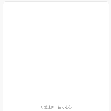
了解详情
可爱迷你，轻巧走心