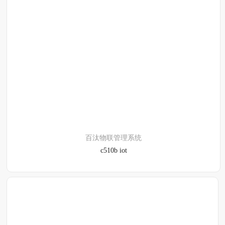
了解详情
百汰物联管理系统
c510b iot