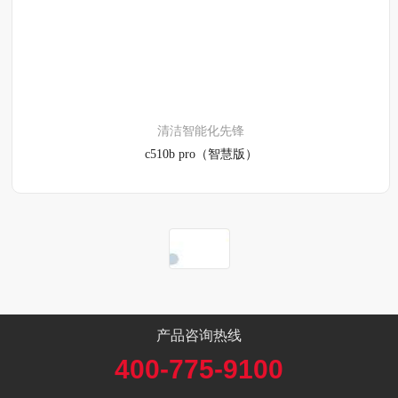
了解详情
清洁智能化先锋
c510b pro（智慧版）
产品咨询热线
400-775-9100